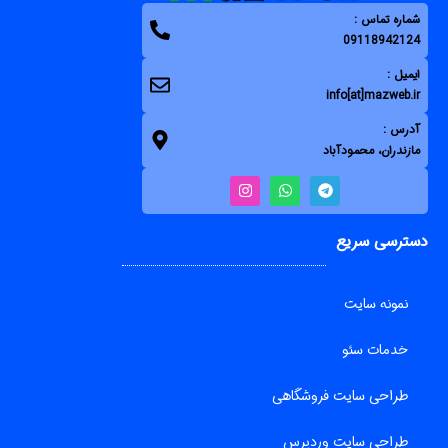
شماره تماس :
09118942124
ایمیل :
info[at]mazweb.ir
آدرس :
مازندران، محمودآباد
دسترسی سریع
نمونه سایت
خدمات سئو
طراحی سایت فروشگاهی
طراحی سایت وردپرس