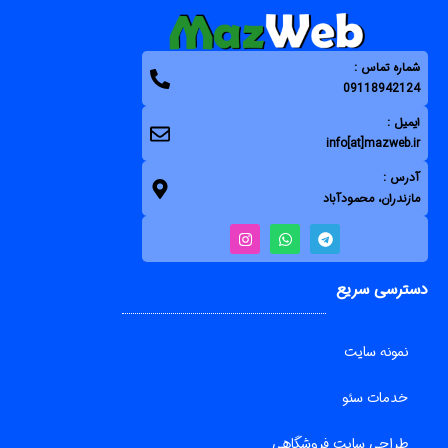
شماره تماس :
09118942124
ایمیل :
info[at]mazweb.ir
آدرس :
مازندران، محمودآباد
دسترسی سریع
نمونه سایت
خدمات سئو
طراحی سایت فروشگاهی