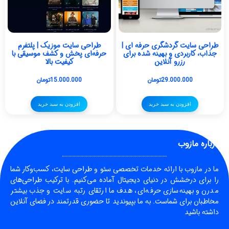
طراحی سایت گردشگری حرفه ای |
طراحی سایت موزیک | پلتفرم
جذاب، کاربردی و بهینه شده برای
حرفه‌ای پخش و کشف موسیقی با
رزرو آنلاین
کیفیت بالا
29.000.000
تومان
15.000.000
تومان
افزودن به سبد خرید
افزودن به سبد خرید
درباره مازوب
ما در
مازوب
با ارائه خدمات تخصصی سئو و طراحی سایت، کسب‌وکار شما
را برای درخشش در دنیای دیجیتال آماده می‌کنیم. با ترکیب طراحی‌های
مدرن و بهینه‌سازی حرفه‌ای، هدف ما ارتقای رتبه سایت و جذب بیشتر
مخاطبان برای شماست. به ما بپیوندید تا حضوری قدرتمند در فضای آنلاین
داشته باشید